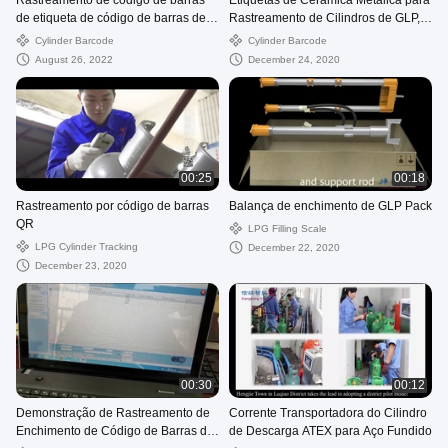
Rastreamento de código de barras
Etiquetas de Cerâmica Metálica para
de etiqueta de código de barras de
Rastreamento de Cilindros de GLP,
cilindro cerâmico de metal
Resistência a 800 Graus, Proteção
Cylinder Barcode
Cylinder Barcode
(vickie@czxkdz.com)
UV
August 26, 2022
December 24, 2020
00:25
00:18
Rastreamento por código de barras
Balança de enchimento de GLP Pack
QR
LPG Filling Scale
LPG Cylinder Tracking
December 22, 2020
December 23, 2020
00:30
00:12
Demonstração de Rastreamento de
Corrente Transportadora do Cilindro
Enchimento de Código de Barras de
de Descarga ATEX para Aço Fundido