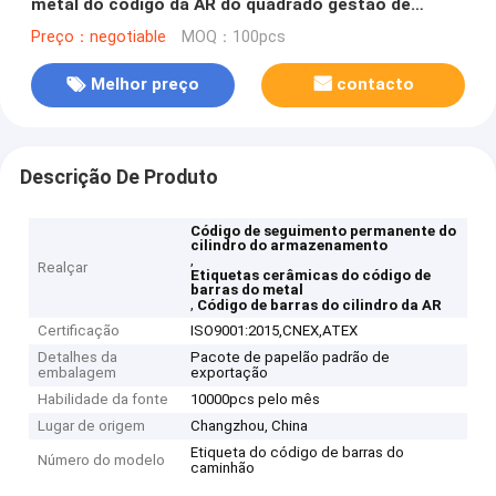
metal do código da AR do quadrado gestão de
armazenamento de 70 x de 70mm
Preço：negotiable
MOQ：100pcs
Melhor preço
contacto
Descrição De Produto
Código de seguimento permanente do
cilindro do armazenamento
,
Realçar
Etiquetas cerâmicas do código de
barras do metal
,
Código de barras do cilindro da AR
Certificação
ISO9001:2015,CNEX,ATEX
Detalhes da
Pacote de papelão padrão de
embalagem
exportação
Habilidade da fonte
10000pcs pelo mês
Lugar de origem
Changzhou, China
Etiqueta do código de barras do
Número do modelo
caminhão