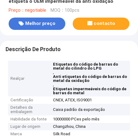
etiqueta o OEM impermeável da anti oxidação
Preço：negotiable
MOQ：100pcs
Melhor preço
contacto
Descrição De Produto
Etiquetas do código de barras do
metal do cilindro do LPG
,
Anti etiquetas do código de barras do
Realçar
metal da oxidação
,
Etiquetas impermeáveis do código de
barras do metal
Certificação
CNEX, ATEX, ISO9001
Detalhes da
Caixa padrão da exportação
embalagem
Habilidade da fonte
10000000 PCes pelo mês
Lugar de origem
Changzhou, China
Marca
Silk Road