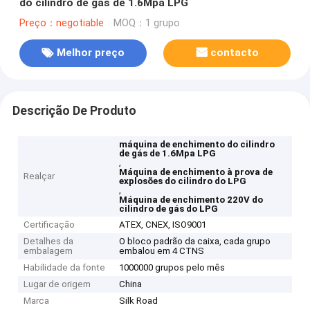
do cilindro de gás de 1.6Mpa LPG
Preço：negotiable
MOQ：1 grupo
Melhor preço
contacto
Descrição De Produto
máquina de enchimento do cilindro
de gás de 1.6Mpa LPG
,
Máquina de enchimento à prova de
Realçar
explosões do cilindro do LPG
,
Máquina de enchimento 220V do
cilindro de gás do LPG
Certificação
ATEX, CNEX, ISO9001
Detalhes da
O bloco padrão da caixa, cada grupo
embalagem
embalou em 4 CTNS
Habilidade da fonte
1000000 grupos pelo mês
Lugar de origem
China
Marca
Silk Road