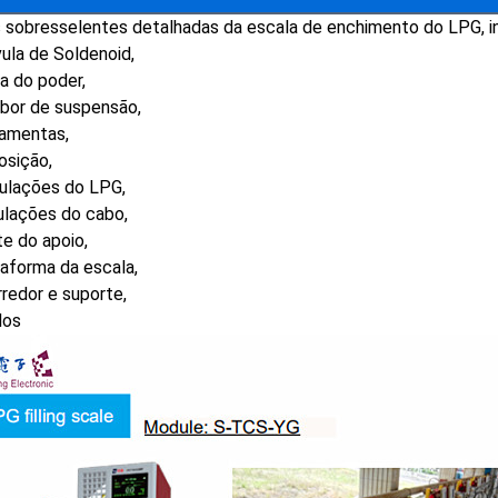
 sobresselentes detalhadas da escala de enchimento do LPG, in
vula de Soldenoid,
xa do poder,
mbor de suspensão,
ramentas,
osição,
bulações do LPG,
ulações do cabo,
te do apoio,
taforma da escala,
rredor e suporte,
los