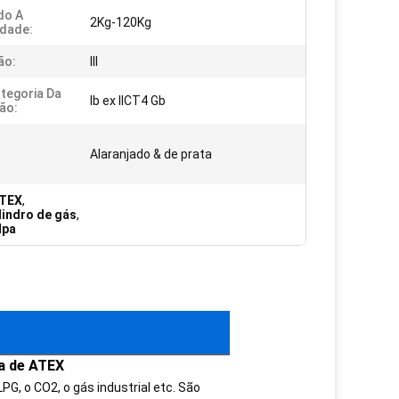
do A
2Kg-120Kg
dade:
ão:
III
ategoria Da
Ib ex IICT4 Gb
ão:
Alaranjado & de prata
ATEX
,
lindro de gás
,
Mpa
va de ATEX
G, o CO2, o gás industrial etc. São