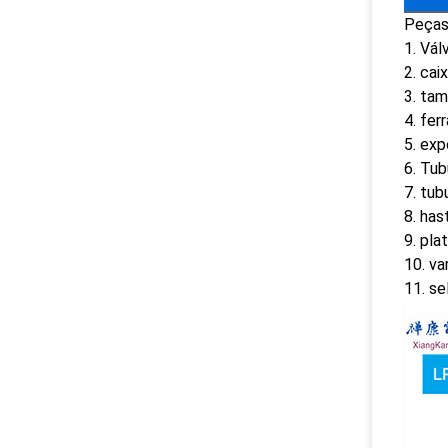
Peças
1. Vál
2. cai
3. ta
4. fer
5. exp
6. Tu
7. tub
8. has
9. pla
10. va
11. se