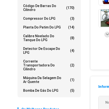
Código De Barras Do
(170)
Cilindro
Compressor Do LPG
(3)
Planta Do Patim Do LPG
(14)
Calibre Nivelado Do
(8)
Tanque Do LPG
Detector De Escape Do
(4)
LPG
Corrente
Transportadora Do
(2)
Cilindro
Máquina Da Selagem Do
(1)
Ar Quente
Infor
Bomba De Gás Do LPG
(5)
N