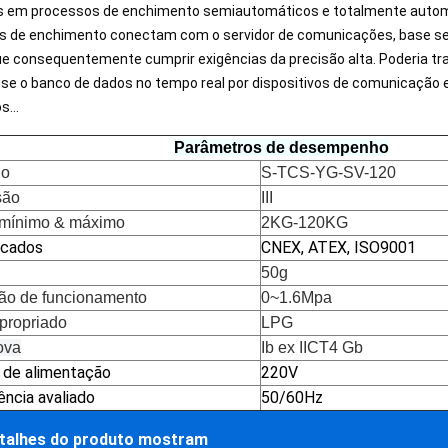
 em processos de enchimento semiautomáticos e totalmente automát
s de enchimento conectam com o servidor de comunicações, base sem 
e consequentemente cumprir exigências da precisão alta. Poderia tr
-se o banco de dados no tempo real por dispositivos de comunicação e
ros…
Parâmetros de desempenho
lo
S-TCS-YG-SV-120
são
III
mínimo & máximo
2KG-120KG
icados
CNEX, ATEX, ISO9001
50g
ão de funcionamento
0~1.6Mpa
propriado
LPG
ova
Ib ex IICT4 Gb
 de alimentação
220V
ência avaliado
50/60Hz
talhes do produto mostram