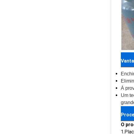
Vanta
Enchim
Elimi
À pro
Um tec
grand
Proce
O pro
1.Plac