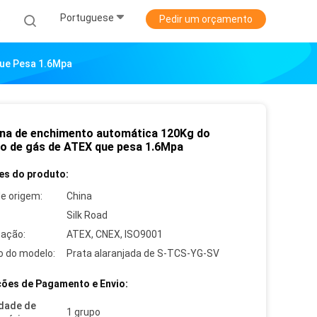
Portuguese
s
Pedir um orçamento
Que Pesa 1.6Mpa
na de enchimento automática 120Kg do
dro de gás de ATEX que pesa 1.6Mpa
es do produto:
de origem:
China
Silk Road
cação:
ATEX, CNEX, ISO9001
 do modelo:
Prata alaranjada de S-TCS-YG-SV
ões de Pagamento e Envio:
dade de
1 grupo