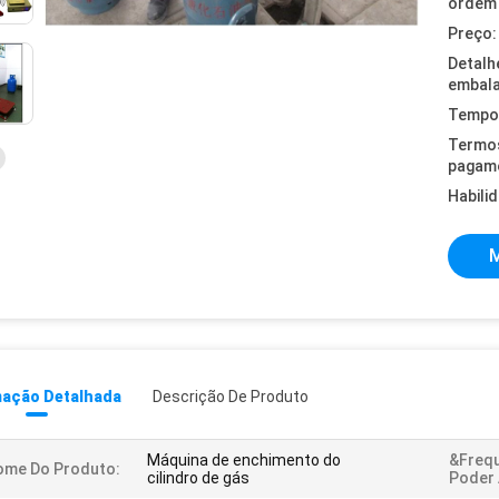
ordem 
Preço:
Detalh
embal
Tempo 
Termo
pagam
Habili
M
mação Detalhada
Descrição De Produto
Máquina de enchimento do
&Freq
ome Do Produto:
cilindro de gás
Poder 