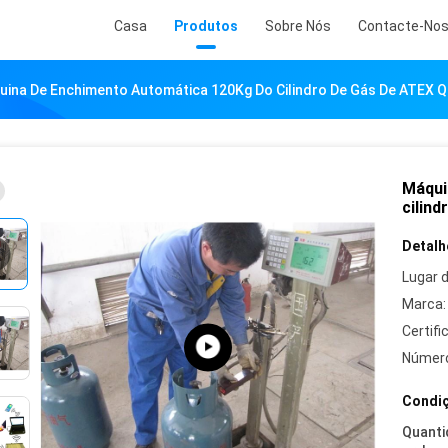
Casa
Produtos
Sobre Nós
Contacte-No
ina De Enchimento Automática 120Kg Do Cilindro De Gás De ATEX 
Máqui
cilin
Detalh
Lugar 
Marca:
Certifi
Número
Condiç
Quanti