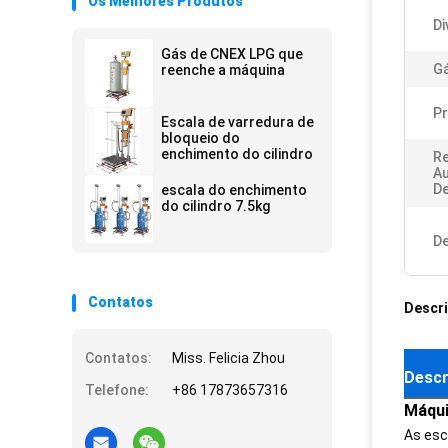
Os Melhores Produtos
Di
Gás de CNEX LPG que
Gá
reenche a máquina
Pr
Escala de varredura de
bloqueio do
enchimento do cilindro
Re
A
De
escala do enchimento
do cilindro 7.5kg
De
Contatos
Descr
Contatos:
Miss. Felicia Zhou
Descr
Telefone:
+86 17873657316
Máqui
As esc