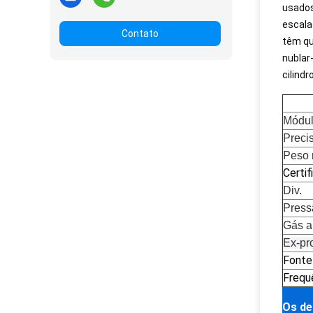
usados
escala
Contato
têm qu
nublar
cilind
Módu
Preci
Peso 
Certif
Div.
Press
Gás a
Ex-pr
Fonte
Frequ
Os de