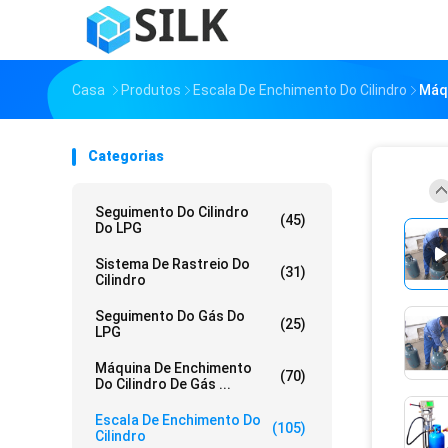
Casa
Produtos
Escala De Enchimento Do Cilindro
Máqu
Categorias
Seguimento Do Cilindro
(45)
Do LPG
Sistema De Rastreio Do
(31)
Cilindro
Seguimento Do Gás Do
(25)
LPG
Máquina De Enchimento
(70)
Do Cilindro De Gás ...
Escala De Enchimento Do
(105)
Cilindro