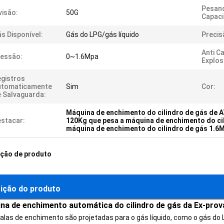
Pesan
visão:
50G
Capaci
s Disponível:
Gás do LPG/gás líquido
Precis
Anti C
essão:
0~1.6Mpa
Explos
gistros
utomaticamente
Sim
Cor:
 Salvaguarda:
Máquina de enchimento do cilindro de gás de 
stacar:
120Kg que pesa a máquina de enchimento do ci
máquina de enchimento do cilindro de gás 1.6
ição de produto
ição do produto
na de enchimento automática do cilindro de gás da Ex-pro
alas de enchimento são projetadas para o gás líquido, como o gás do LP