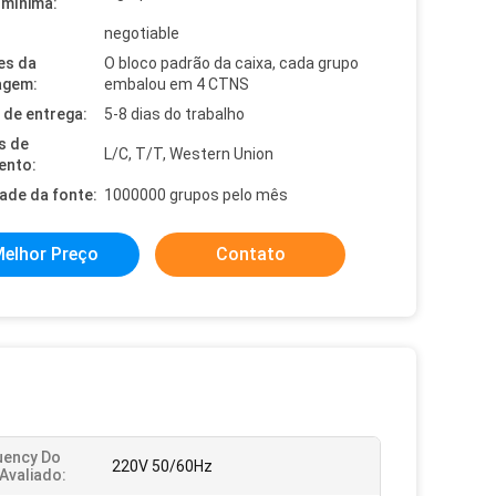
mínima:
negotiable
es da
O bloco padrão da caixa, cada grupo
agem:
embalou em 4 CTNS
de entrega:
5-8 dias do trabalho
s de
L/C, T/T, Western Union
ento:
dade da fonte:
1000000 grupos pelo mês
elhor Preço
Contato
uency Do
220V 50/60Hz
Avaliado: