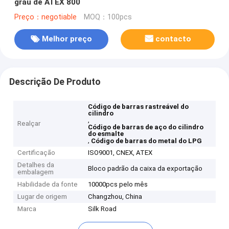
grau de ATEX 800
Preço：negotiable
MOQ：100pcs
Melhor preço
contacto
Descrição De Produto
Código de barras rastreável do
cilindro
,
Realçar
Código de barras de aço do cilindro
do esmalte
,
Código de barras do metal do LPG
Certificação
ISO9001, CNEX, ATEX
Detalhes da
Bloco padrão da caixa da exportação
embalagem
Habilidade da fonte
10000pcs pelo mês
Lugar de origem
Changzhou, China
Marca
Silk Road