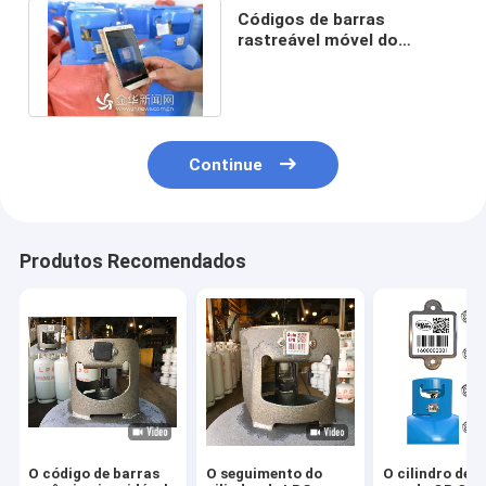
Códigos de barras
rastreável móvel do
cilindro do grau de ATEX
800
Continue
Produtos Recomendados
O código de barras
O seguimento do
O cilindro de g