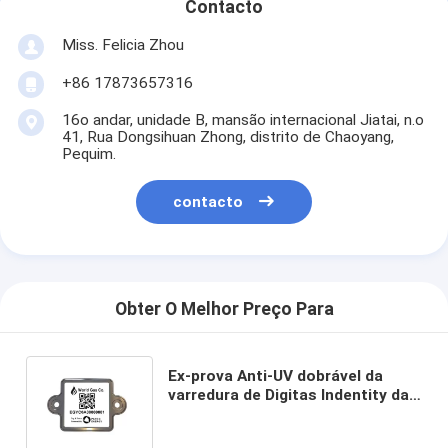
Contacto
Miss. Felicia Zhou
+86 17873657316
16o andar, unidade B, mansão internacional Jiatai, n.o
41, Rua Dongsihuan Zhong, distrito de Chaoyang,
Pequim.
contacto
Obter O Melhor Preço Para
Ex-prova Anti-UV dobrável da
varredura de Digitas Indentity da
etiqueta do código de barras do
cilindro de LPG