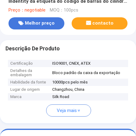
Indentity da etiqueta do código de barras do cilindro
de LPG
Preço：negotiable
MOQ：100pcs
Melhor preço
contacto
Descrição De Produto
Certificação
ISO9001, CNEX, ATEX
Detalhes da
Bloco padrão da caixa da exportação
embalagem
Habilidade da fonte
10000pcs pelo mês
Lugar de origem
Changzhou, China
Marca
Silk Road
Veja mais