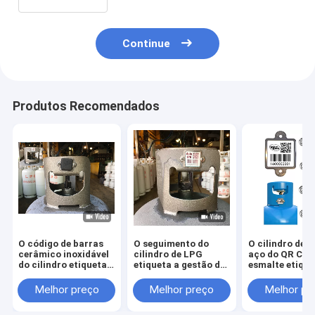
Continue
Produtos Recomendados
O código de barras
O seguimento do
O cilindro de g
cerâmico inoxidável
cilindro de LPG
aço do QR Cod
do cilindro etiqueta
etiqueta a gestão de
esmalte etique
a anti queimadura
ativos UV da
resistência de
com a tampa de
resistência térmica
corrosão
Melhor preço
Melhor preço
Melhor pr
borracha
da prova