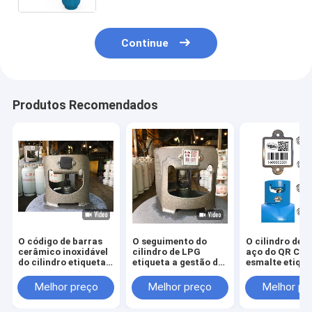
Continue
Produtos Recomendados
O código de barras
O seguimento do
O cilindro de g
cerâmico inoxidável
cilindro de LPG
aço do QR Cod
do cilindro etiqueta
etiqueta a gestão de
esmalte etique
a anti queimadura
ativos UV da
resistência de
com a tampa de
resistência térmica
corrosão
Melhor preço
Melhor preço
Melhor pr
borracha
da prova