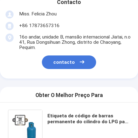
Contacto
Miss. Felicia Zhou
+86 17873657316
16o andar, unidade B, mansão internacional Jiatai, n.o
41, Rua Dongsihuan Zhong, distrito de Chaoyang,
Pequim.
contacto
Obter O Melhor Preço Para
Etiqueta de código de barras
permanente do cilindro do LPG para
dados de seguimento Memoty do
gás de garrafa bastante grande