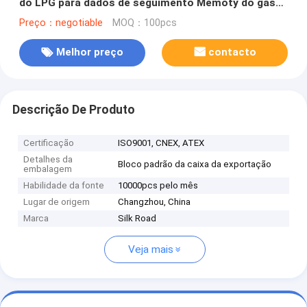
do LPG para dados de seguimento Memoty do gás
de garrafa bastante grande
Preço：negotiable
MOQ：100pcs
Melhor preço
contacto
Descrição De Produto
Certificação
ISO9001, CNEX, ATEX
Detalhes da
Bloco padrão da caixa da exportação
embalagem
Habilidade da fonte
10000pcs pelo mês
Lugar de origem
Changzhou, China
Marca
Silk Road
Veja mais