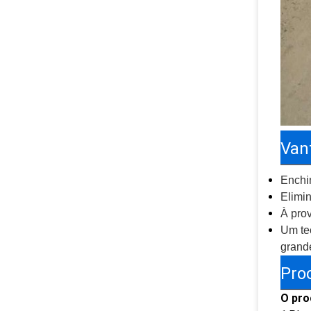
Van
Enchim
Elimi
À pro
Um tec
grand
Pro
O pro