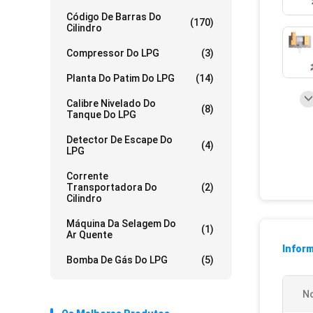
Código De Barras Do
(170)
Cilindro
Compressor Do LPG
(3)
Planta Do Patim Do LPG
(14)
Calibre Nivelado Do
(8)
Tanque Do LPG
Detector De Escape Do
(4)
LPG
Corrente
Transportadora Do
(2)
Cilindro
Máquina Da Selagem Do
(1)
Ar Quente
Infor
Bomba De Gás Do LPG
(5)
N