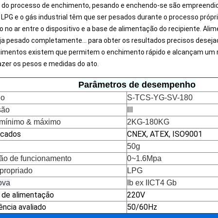
 do processo de enchimento, pesando e enchendo-se são empreendid
 LPG e o gás industrial têm que ser pesados durante o processo própr
o no ar entre o dispositivo e a base de alimentação do recipiente. A
ja pesado completamente… para obter os resultados precisos desejad
imentos existem que permitem o enchimento rápido e alcançam um r
azer os pesos e medidas do ato.
Parâmetros de desempenho
lo
S-TCS-YG-SV-180
são
III
mínimo & máximo
2KG-180KG
icados
CNEX, ATEX, ISO9001
50g
ão de funcionamento
0~1.6Mpa
propriado
LPG
ova
Ib ex IICT4 Gb
 de alimentação
220V
ência avaliado
50/60Hz