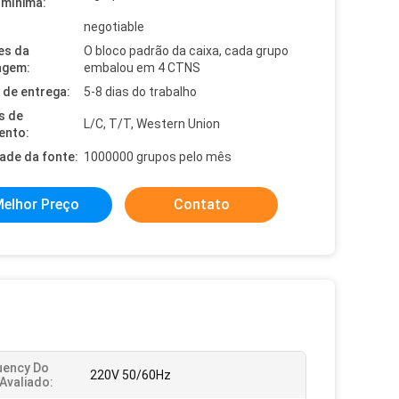
mínima:
negotiable
es da
O bloco padrão da caixa, cada grupo
agem:
embalou em 4 CTNS
de entrega:
5-8 dias do trabalho
s de
L/C, T/T, Western Union
ento:
dade da fonte:
1000000 grupos pelo mês
elhor Preço
Contato
uency Do
220V 50/60Hz
Avaliado: