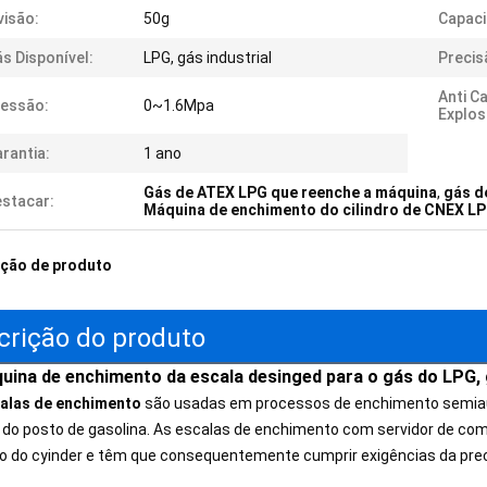
visão:
50g
Capaci
s Disponível:
LPG, gás industrial
Precis
Anti C
essão:
0~1.6Mpa
Explos
rantia:
1 ano
Gás de ATEX LPG que reenche a máquina
,
gás d
stacar:
Máquina de enchimento do cilindro de CNEX L
ição de produto
crição do produto
uina de enchimento da escala desinged para o gás do LPG, g
alas de enchimento
são usadas em processos de enchimento semia
 do posto de gasolina. As escalas de enchimento com servidor de co
io do cyinder e têm que consequentemente cumprir exigências da prec