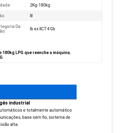
dade:
2Kg-180kg
ão:
III
ategoria Da
Ib ex IICT4 Gb
ão:
e 180kg LPG que reenche a máquina
,
PG
ás industrial
utomáticos e totalmente automático
municações, base sem fio, sistema de
isão alta.