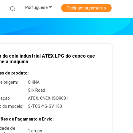
Portuguese
s
Pedir um orçamento
x da cola industrial ATEX LPG do casco que
he a máquina
es do produto:
de origem:
CHINA
Silk Road
cação:
ATEX, CNEX, ISO9001
 do modelo:
S-TCS-YG-SV 180
ões de Pagamento e Envio:
dade de
1 grupo