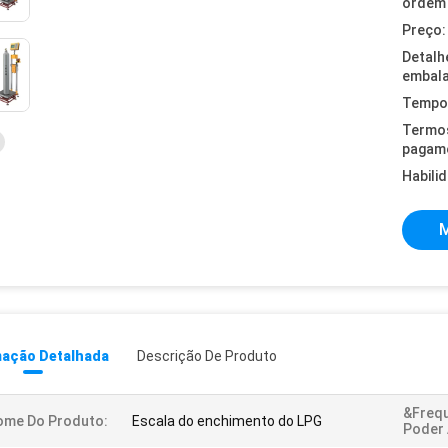
ordem 
Preço:
Detalh
embal
Tempo 
Termo
pagam
Habili
M
mação Detalhada
Descrição De Produto
&Freq
ome Do Produto:
Escala do enchimento do LPG
Poder 