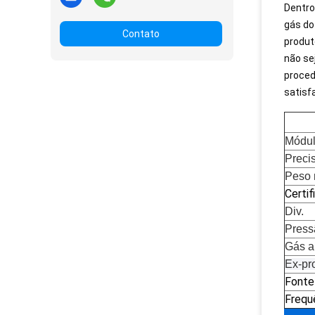
Dentro
gás do
Contato
produt
não se
proced
satisf
Módu
Preci
Peso 
Certif
Div.
Press
Gás a
Ex-pr
Fonte
Frequ