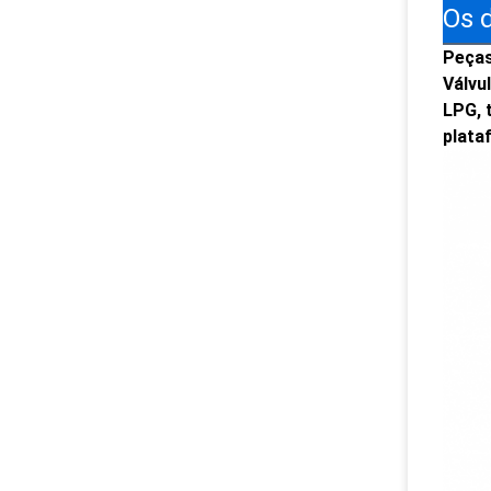
Os 
Peças
Válvu
LPG, 
plata