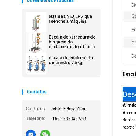
Os Melhores Produtos
Di
Gá
Gás de CNEX LPG que
reenche a máquina
Pr
Escala de varredura de
bloqueio do
Ga
enchimento do cilindro
De
escala do enchimento
do cilindro 7.5kg
Descr
Contatos
Des
A máq
Contatos:
Miss. Felicia Zhou
As esc
Telefone:
+86 17873657316
dentro
rastre