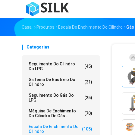
Casa
Produtos
Escala De Enchimento Do Cilindro
Gás 
Categorias
Seguimento Do Cilindro
(45)
Do LPG
Sistema De Rastreio Do
(31)
Cilindro
Seguimento Do Gás Do
(25)
LPG
Máquina De Enchimento
(70)
Do Cilindro De Gás ...
Escala De Enchimento Do
(105)
Cilindro