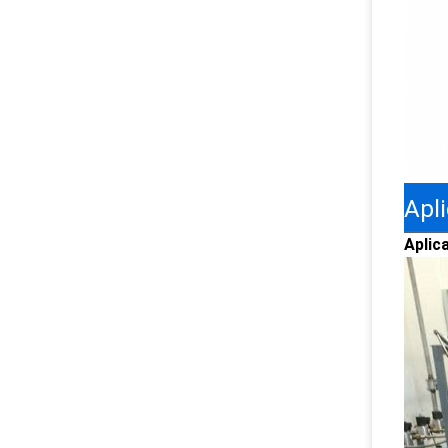
Apl
Aplic