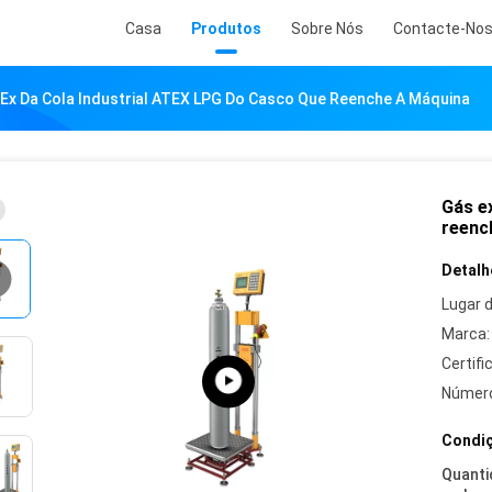
Casa
Produtos
Sobre Nós
Contacte-No
Ex Da Cola Industrial ATEX LPG Do Casco Que Reenche A Máquina
Gás e
reenc
Detalh
Lugar 
Marca:
Certifi
Número
Condiç
Quanti