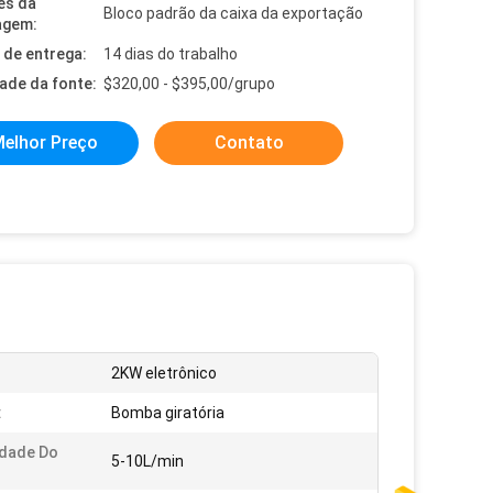
es da
Bloco padrão da caixa da exportação
agem:
de entrega:
14 dias do trabalho
dade da fonte:
$320,00 - $395,00/grupo
elhor Preço
Contato
2KW eletrônico
:
Bomba giratória
idade Do
5-10L/min