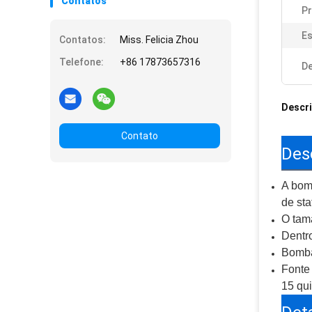
Contatos
Pr
Es
Contatos:
Miss. Felicia Zhou
Telefone:
+86 17873657316
De
Descr
Contato
Des
A bom
de sta
O tam
Dentro
Bomba
Fonte
15 qui