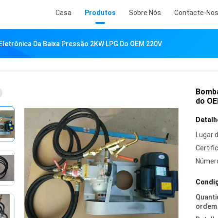
Casa
Produtos
Sobre Nós
Contacte-No
Eletrônica Da Baixa Pressão 2KW LPG Do OEM 220V
Bomba
do OE
Detalh
Lugar 
Certifi
Número
Condiç
Quanti
ordem 