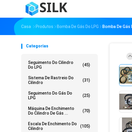
Casa
Produtos
Bomba De Gás Do LPG
Bomba De Gás 
Categorias
Seguimento Do Cilindro
(45)
Do LPG
Sistema De Rastreio Do
(31)
Cilindro
Seguimento Do Gás Do
(25)
LPG
Máquina De Enchimento
(70)
Do Cilindro De Gás ...
Escala De Enchimento Do
(105)
Cilindro