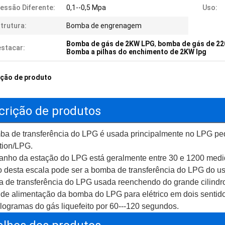
essão Diferente:
0,1--0,5 Mpa
Uso:
trutura:
Bomba de engrenagem
Bomba de gás de 2KW LPG
,
bomba de gás de 2
stacar:
Bomba a pilhas do enchimento de 2KW lpg
ição de produto
crição de produtos
ba de transferência do LPG é usada principalmente no LPG pe
tion/LPG.
anho da estação do LPG está geralmente entre 30 e 1200 medi
 desta escala pode ser a bomba de transferência do LPG do uso 
 de transferência do LPG usada reenchendo do grande cilindr
 de alimentação da bomba do LPG para elétrico em dois sentido
logramas do gás liquefeito por 60---120 segundos.