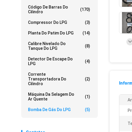
Código De Barras Do
(170)
Cilindro
Compressor Do LPG
(3)
Planta Do Patim Do LPG
(14)
Calibre Nivelado Do
(8)
Tanque Do LPG
Detector De Escape Do
(4)
LPG
Corrente
Transportadora Do
(2)
Infor
Cilindro
Máquina Da Selagem Do
(1)
Ar Quente
Ar
Bomba De Gás Do LPG
(5)
Pr
T