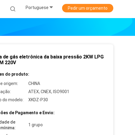
Portuguese
s
Pedir um orçamento
 de gás eletrônica da baixa pressão 2KW LPG
M 220V
es do produto:
de origem:
CHINA
cação:
ATEX, CNEX, ISO9001
 do modelo:
XKDZ-P30
ões de Pagamento e Envio:
dade de
1 grupo
mínima: