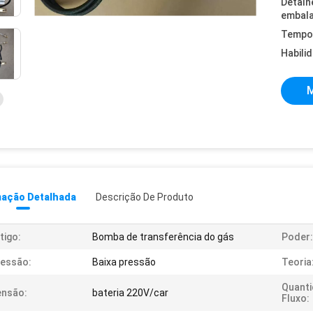
Detalh
embal
Tempo 
Habili
M
mação Detalhada
Descrição De Produto
tigo:
Bomba de transferência do gás
Poder:
essão:
Baixa pressão
Teoria
Quant
ensão:
bateria 220V/car
Fluxo: